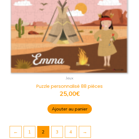
Jeux
Puzzle personnalisé 88 pièces
25,00
€
Ajouter au panier
←
1
2
3
4
→