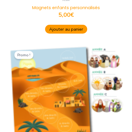
Magnets enfants personnalisés
5,00
€
Ajouter au panier
Le
Le
prix
prix
Promo !
initial
actuel
était :
est :
36,00€.
32,00€.