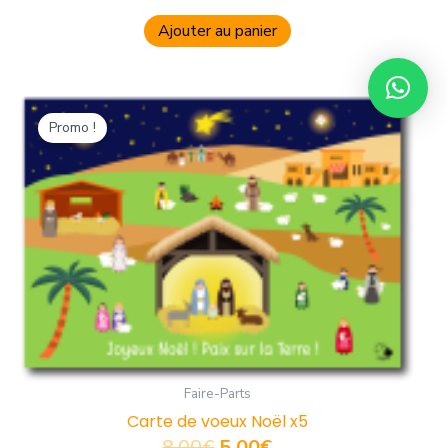
Ajouter au panier
Le
Le
prix
prix
Promo !
initial
actuel
était :
est :
8,00€.
5,00€.
Faire-Parts
Carte de voeux Noël x5
8,00
€
5,00
€