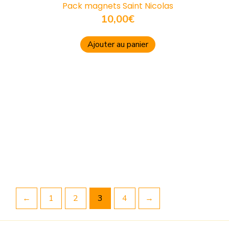
Pack magnets Saint Nicolas
10,00
€
Ajouter au panier
←
1
2
3
4
→