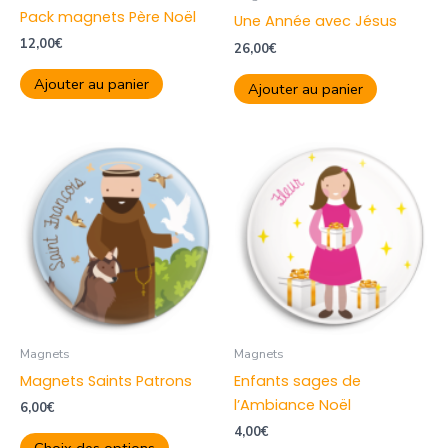
Pack magnets Père Noël
Une Année avec Jésus
12,00
€
26,00
€
Ajouter au panier
Ajouter au panier
Ce
produit
a
plusieurs
variations.
Les
options
peuvent
être
Magnets
Magnets
choisies
Magnets Saints Patrons
Enfants sages de
sur
l’Ambiance Noël
6,00
€
la
4,00
€
page