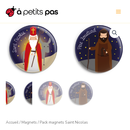
Aller
au
contenu
quantité
de
Pack
magnets
Saint
Nicolas
Accueil
/
Magnets
/ Pack magnets Saint Nicolas