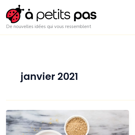
Aller
au
contenu
De nouvelles idées qui vous ressemblent
janvier 2021